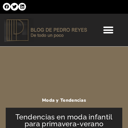
Ir
al
contenido
Comercio Online
Moda y Tendencias
Salud y Belleza
Moda y Tendencias
Tendencias en moda infantil
para primavera-verano