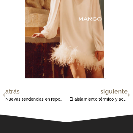
atrás
siguiente
Ant
Si
Nuevas tendencias en repostería
El aislamiento térmico y acústico se demanda cada vez más