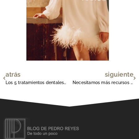
atrás
siguiente
Ant
Si
Los 5 tratamientos dentales más comunes
Necesitamos más recursos para combatir los problemas de índole mental