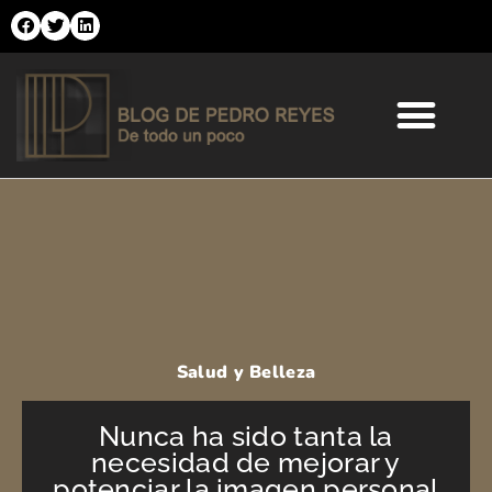
Ir
al
contenido
Comercio Online
Moda y Tendencias
Salud y Belleza
Salud y Belleza
Nunca ha sido tanta la
necesidad de mejorar y
potenciar la imagen personal