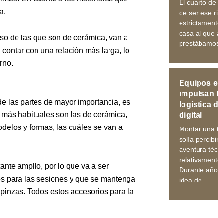
El cuarto de
a.
de ser ese r
estrictament
casa al que
aso de las que son de cerámica, van a
prestábamos
 contar con una relación más larga, lo
rno.
Equipos e
impulsan l
e las partes de mayor importancia, es
logística 
n más habituales son las de cerámica,
digital
odelos y formas, las cuáles se van a
Montar una t
solía percib
aventura téc
relativamente
nte amplio, por lo que va a ser
Durante años
os para las sesiones y que se mantenga
idea de
 pinzas. Todos estos accesorios para la