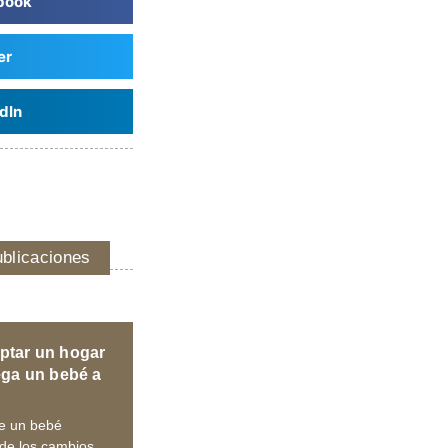
book
er
dIn
ublicaciones
tar un hogar
ega un bebé a
de un bebé
de los cambios