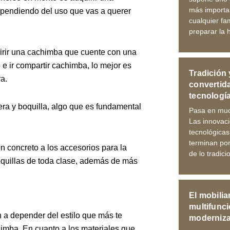
más importa
ependiendo del uso que vas a querer
cualquier fa
preparar la 
uirir una cachimba que cuente con una
e ir compartir cachimba, lo mejor es
Tradición 
a.
convertid
tecnologí
ra y boquilla, algo que es fundamental
Pasa en muc
Las innovac
tecnológica
terminan por
 concreto a los accesorios para la
de lo tradici
oquillas de toda clase, además de más
El mobilia
multifunci
n a depender del estilo que más te
moderniza
himba. En cuanto a los materiales que