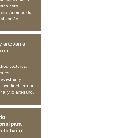
ntes para
milia. Además de
habitación
y artesanía
a en
a
hos sectores.
iones
s acechan y
 invadir el terreno
onal y lo artesano.
rio
onal para
r tu baño