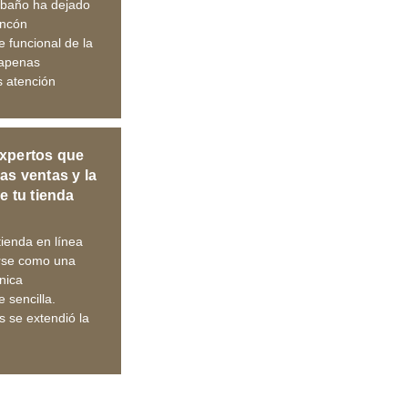
 baño ha dejado
incón
e funcional de la
 apenas
 atención
xpertos que
as ventas y la
de tu tienda
ienda en línea
irse como una
nica
 sencilla.
 se extendió la