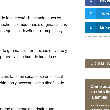
Face
Twitt
 de lo que estés buscando, pues es
 mucho más modernas u originales. Las
Linke
 asequibles, diseños no complejos y
 lo general estarán hechas en vidrio y
periencia a la hora de fumarla es
Últimas p
ación, tanto en casa como en el local
cachimbas y accesorios con diseños de
Cómo adap
cuando ll
la familia
La llegada 
nerse en mente es adquirir una
supone uno 