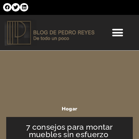
Ir
al
contenido
Comercio Online
Moda y Tendencias
Salud y Belleza
Hogar
7 consejos para montar
muebles sin esfuerzo