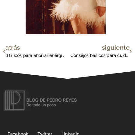
atrás
siguiente
Ant
Si
6 trucos para ahorrar energía en oficinas y lugares de trabajo
Consejos básicos para cuidar los implantes dentales
Facebook
Twitter
LinkedIn