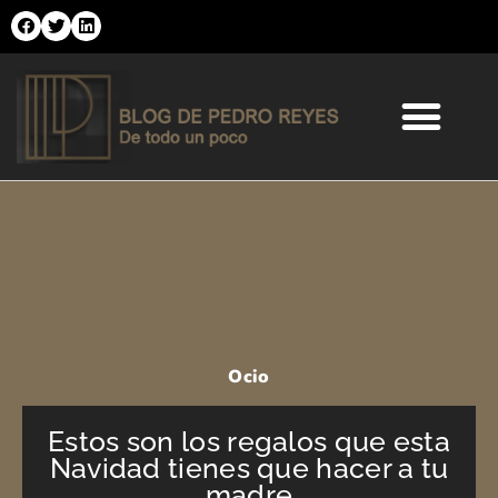
Ir
al
contenido
Comercio Online
Moda y Tendencias
Salud y Belleza
Ocio
Estos son los regalos que esta
Navidad tienes que hacer a tu
madre