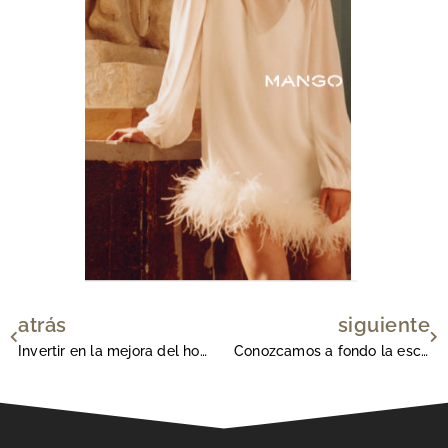
atrás
siguiente
Ant
Si
Invertir en la mejora del hogar siempre es un acierto
Conozcamos a fondo la esclerosis múltiple.