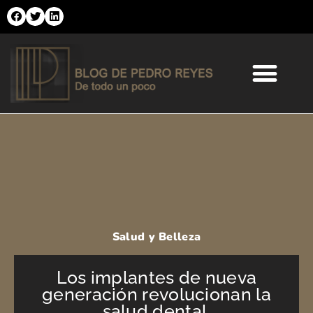
Ir
al
contenido
Comercio Online
Moda y Tendencias
Salud y Belleza
Salud y Belleza
Los implantes de nueva
generación revolucionan la
salud dental.