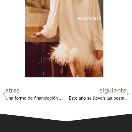
atrás
siguiente
Ant
Si
Una forma de financiación diferente
Este año se llevan las pestañas largas y naturales.