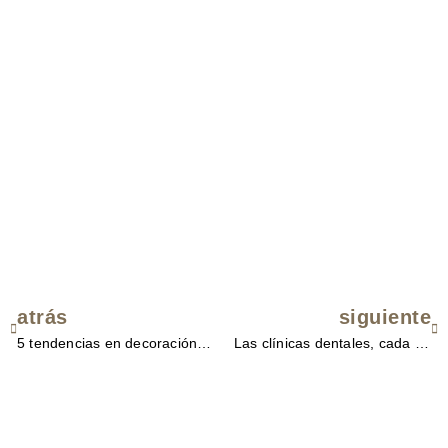
atrás
siguiente
Ant
Si
5 tendencias en decoración de cocinas
Las clínicas dentales, cada ves más demandadas