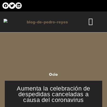
Ir
al
contenido
Comercio Online
Moda y Tendencias
Salud y Belleza
Ocio
Aumenta la celebración de
despedidas canceladas a
causa del coronavirus