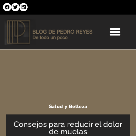
Ir
al
contenido
Comercio Online
Moda y Tendencias
Salud y Belleza
Salud y Belleza
Consejos para reducir el dolor
de muelas