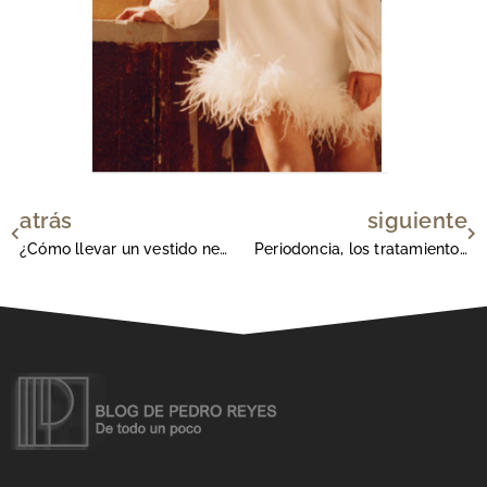
atrás
siguiente
Ant
Si
¿Cómo llevar un vestido negro en verano?
Periodoncia, los tratamientos que pueden salvar tus dientes