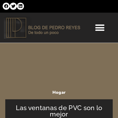
Ir
al
contenido
Comercio Online
Moda y Tendencias
Salud y Belleza
Hogar
Las ventanas de PVC son lo
mejor