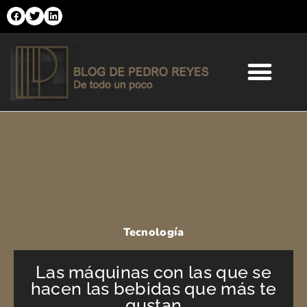
Ir
al
contenido
Comercio Online
Moda y Tendencias
Salud y Belleza
Tecnología
Las máquinas con las que se
hacen las bebidas que más te
gustan