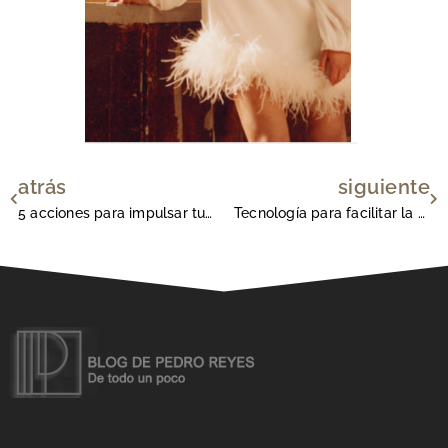
atrás
siguiente
Ant
Si
5 acciones para impulsar tu tienda online
Tecnología para facilitar la contabilidad de tu empresa