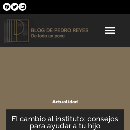
Ir
al
contenido
Comercio Online
Moda y Tendencias
Salud y Belleza
Actualidad
El cambio al instituto: consejos
para ayudar a tu hijo