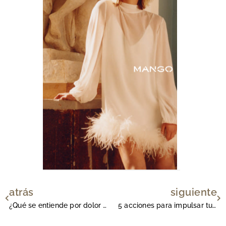
atrás
siguiente
Ant
Si
¿Qué se entiende por dolor orofacial?
5 acciones para impulsar tu tienda online